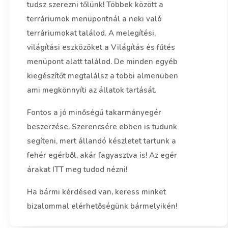
tudsz szerezni tőlünk! Többek között a
terráriumok menüpontnál a neki való
terráriumokat találod. A melegítési,
világítási eszközöket a Világítás és fűtés
menüpont alatt találod. De minden egyéb
kiegészítőt megtalálsz a többi almenüben
ami megkönnyíti az állatok tartását.
Fontos a jó minőségű takarmányegér
beszerzése. Szerencsére ebben is tudunk
segíteni, mert állandó készletet tartunk a
fehér egérből, akár fagyasztva is! Az egér
árakat ITT meg tudod nézni!
Ha bármi kérdésed van, keress minket
bizalommal elérhetőségünk bármelyikén!