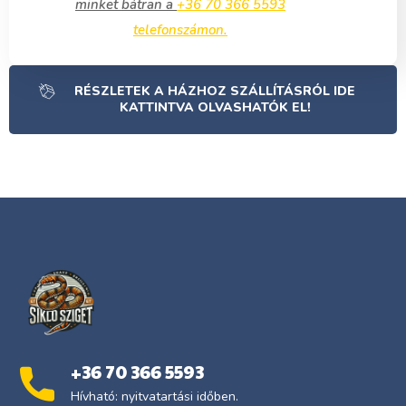
minket bátran a
+36 70 366 5593
telefonszámon.
RÉSZLETEK A HÁZHOZ SZÁLLÍTÁSRÓL IDE
KATTINTVA OLVASHATÓK EL!
+36 70 366 5593
Hívható: nyitvatartási időben.