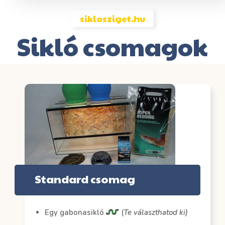
siklosziget.hu
Sikló csomagok
Standard csomag
Egy gabonasikló
(
Te választhatod ki)