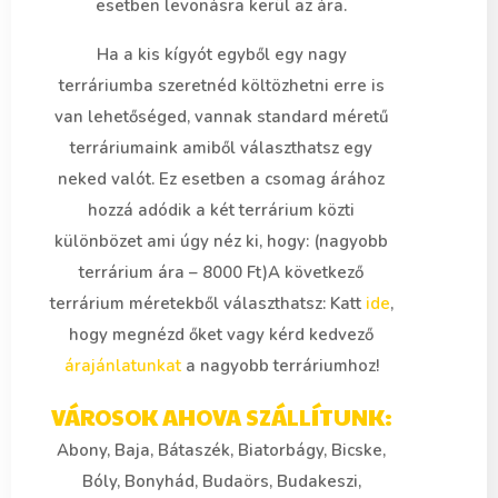
esetben levonásra kerül az ára.
Ha a kis kígyót egyből egy nagy
terráriumba szeretnéd költözhetni erre is
van lehetőséged, vannak standard méretű
terráriumaink amiből választhatsz egy
neked valót. Ez esetben a csomag árához
hozzá adódik a két terrárium közti
különbözet ami úgy néz ki, hogy: (nagyobb
terrárium ára – 8000 Ft)A következő
terrárium méretekből választhatsz: Katt
ide
,
hogy megnézd őket vagy kérd kedvező
árajánlatunkat
a nagyobb terráriumhoz!
VÁROSOK AHOVA SZÁLLÍTUNK:
Abony, Baja, Bátaszék, Biatorbágy, Bicske,
Bóly, Bonyhád, Budaörs, Budakeszi,