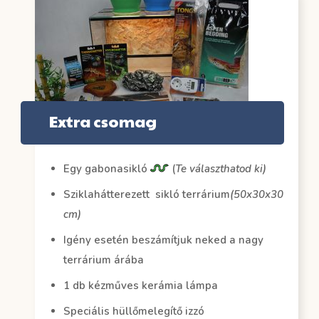
Extra csomag
Egy gabonasikló
(
Te választhatod ki)
Sziklahátterezett sikló terrárium
(50x30x30
cm)
Igény esetén beszámítjuk neked a nagy
terrárium árába
1 db kézműves kerámia lámpa
Speciális hüllőmelegítő izzó