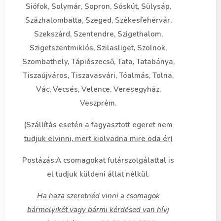
Siófok, Solymár, Sopron, Sóskút, Sülysáp,
Százhalombatta, Szeged, Székesfehérvár,
Szekszárd, Szentendre, Szigethalom,
Szigetszentmiklós, Szilasliget, Szolnok,
Szombathely, Tápiószecső, Tata, Tatabánya,
Tiszaújváros, Tiszavasvári, Tóalmás, Tolna,
Vác, Vecsés, Velence, Veresegyház,
Veszprém.
(Szállítás esetén a fagyasztott egeret nem
tudjuk elvinni, mert kiolvadna mire oda ér)
Postázás:A csomagokat futárszolgálattal is
el tudjuk küldeni állat nélkül.
Ha haza szeretnéd vinni a csomagok
bármelyikét vagy bármi kérdésed van hívj