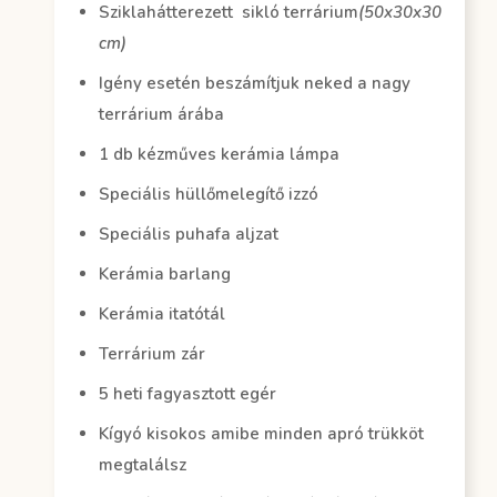
Sziklahátterezett sikló terrárium
(50x30x30
cm)
Igény esetén beszámítjuk neked a nagy
terrárium árába
1 db kézműves kerámia lámpa
Speciális hüllőmelegítő izzó
Speciális puhafa aljzat
Kerámia barlang
Kerámia itatótál
Terrárium zár
5 heti fagyasztott egér
Kígyó kisokos amibe minden apró trükköt
megtalálsz