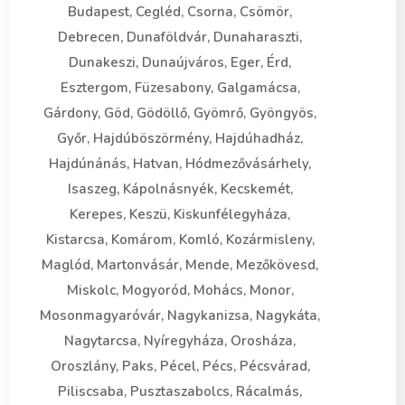
Budapest, Cegléd, Csorna, Csömör,
Debrecen, Dunaföldvár, Dunaharaszti,
Dunakeszi, Dunaújváros, Eger, Érd,
Esztergom, Füzesabony, Galgamácsa,
Gárdony, Göd, Gödöllő, Gyömrő, Gyöngyös,
Győr, Hajdúböszörmény, Hajdúhadház,
Hajdúnánás, Hatvan, Hódmezővásárhely,
Isaszeg, Kápolnásnyék, Kecskemét,
Kerepes, Keszü, Kiskunfélegyháza,
Kistarcsa, Komárom, Komló, Kozármisleny,
Maglód, Martonvásár, Mende, Mezőkövesd,
Miskolc, Mogyoród, Mohács, Monor,
Mosonmagyaróvár, Nagykanizsa, Nagykáta,
Nagytarcsa, Nyíregyháza, Orosháza,
Oroszlány, Paks, Pécel, Pécs, Pécsvárad,
Piliscsaba, Pusztaszabolcs, Rácalmás,