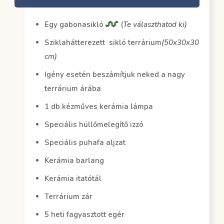
Egy gabonasikló
(
Te választhatod ki)
Sziklahátterezett sikló terrárium
(50x30x30
cm)
Igény esetén beszámítjuk neked a nagy
terrárium árába
1 db kézműves kerámia lámpa
Speciális hüllőmelegítő izzó
Speciális puhafa aljzat
Kerámia barlang
Kerámia itatótál
Terrárium zár
5 heti fagyasztott egér