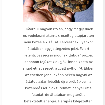
Előfordul nagyon ritkán, hogy megijednek
és védekezni akarnak, esetleg alapjáraton
nem kezes a kisállat. Felvesznek ilyenkor
általában egy jellegzetes pózt. Ez azt
jelenti, összecsavarodnak „labda” pózba,
ahonnan fejüket kidugják. Innen kapta az
angol elnevezését, a „ball python”-t. Ebben
az esetben jobb inkább békén hagyni az
állatot, aztán később újra próbálkozni a
közeledéssel. Sok türelmet igényel ez a
feladat, de általában megtérül a
befektetett energia. Harapás kifejezetten