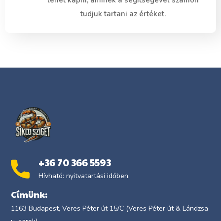
lehet kapni, aminek a segítségével számon
tudjuk tartani az értéket.
+36 70 366 5593
Hívható: nyitvatartási időben.
Címünk:
1163 Budapest, Veres Péter út 15/C (Veres Péter út & Lándzsa