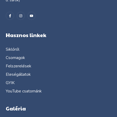
u. sarok)
Hasznos linkek
Siklóról
Csomagok
Felszerelések
Eleségállatok
GYIK
YouTube csatornánk
Galéria