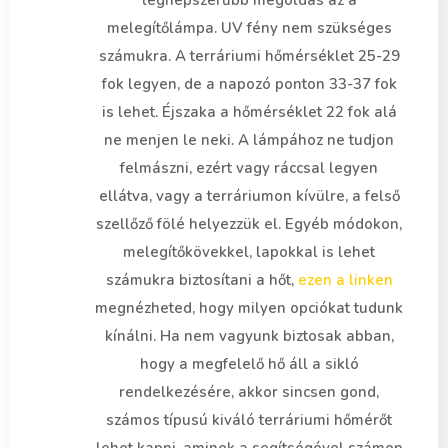
legnépszerűbb megoldás az a
melegítőlámpa. UV fény nem szükséges
számukra. A terráriumi hőmérséklet 25-29
fok legyen, de a napozó ponton 33-37 fok
is lehet. Éjszaka a hőmérséklet 22 fok alá
ne menjen le neki. A lámpához ne tudjon
felmászni, ezért vagy ráccsal legyen
ellátva, vagy a terráriumon kívülre, a felső
szellőző fölé helyezzük el. Egyéb módokon,
melegítőkövekkel, lapokkal is lehet
számukra biztosítani a hőt,
ezen a linken
megnézheted, hogy milyen opciókat tudunk
kínálni. Ha nem vagyunk biztosak abban,
hogy a megfelelő hő áll a sikló
rendelkezésére, akkor sincsen gond,
számos típusú kiváló terráriumi hőmérőt