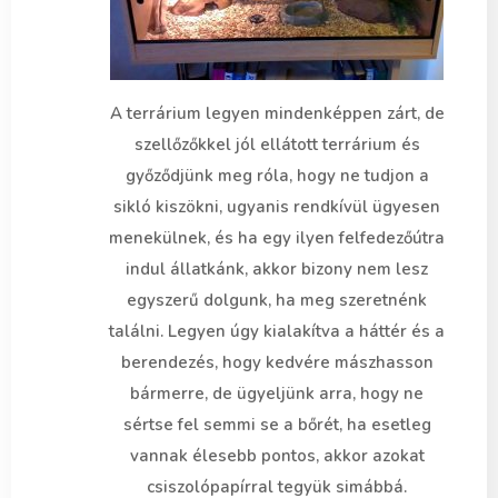
A terrárium legyen mindenképpen zárt, de
szellőzőkkel jól ellátott terrárium és
győződjünk meg róla, hogy ne tudjon a
sikló kiszökni, ugyanis rendkívül ügyesen
menekülnek, és ha egy ilyen felfedezőútra
indul állatkánk, akkor bizony nem lesz
egyszerű dolgunk, ha meg szeretnénk
találni. Legyen úgy kialakítva a háttér és a
berendezés, hogy kedvére mászhasson
bármerre, de ügyeljünk arra, hogy ne
sértse fel semmi se a bőrét, ha esetleg
vannak élesebb pontos, akkor azokat
csiszolópapírral tegyük simábbá.